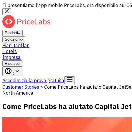
Ti presentiamo l'app mobile PriceLabs, ora disponibile su iOS
Prodotti
Soluzioni
Piani tariffari
Hotels
Impresa
Risorse
it
Accedi
Inizia la prova gratuita
Customer Stories
>
Come PriceLabs ha aiutato Capital JetSet
North America
Come PriceLabs ha aiutato Capital Jet