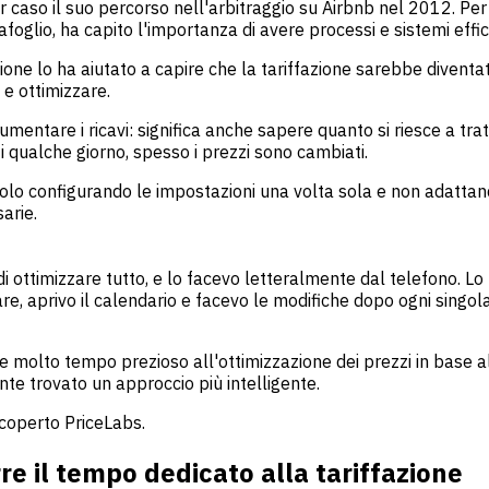
 per caso il suo percorso nell'arbitraggio su Airbnb nel 2012. P
glio, ha capito l'importanza di avere processi e sistemi effic
ione lo ha aiutato a capire che la tariffazione sarebbe diventa
 e ottimizzare.
aumentare i ricavi: significa anche sapere quanto si riesce a tra
 qualche giorno, spesso i prezzi sono cambiati.
volo configurando le impostazioni una volta sola e non adatta
arie.
ottimizzare tutto, e lo facevo letteralmente dal telefono. Lo 
e, aprivo il calendario e facevo le modifiche dopo ogni singol
to tempo prezioso all'ottimizzazione dei prezzi in base al me
nte trovato un approccio più intelligente.
 scoperto PriceLabs.
e il tempo dedicato alla tariffazione