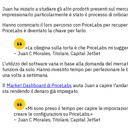
Juan ha iniziato a studiare gli altri prodotti presenti sul me
impressionarlo particolarmente è stato il processo di onboardin
Hanno cominciato il loro percorso con PriceLabs per recuperar
PriceLabs è diventato la chiave per farlo.
«La ciliegina sulla torta è che PriceLabs mi sugg
– Juan C Morales, Titolare, Capital JetSet
L'utilizzo del software varia in base alla domanda del merca
funzioni da solo. Hanno investito tempo per perfezionare le b
una volta a settimana.
Il
Market Dashboard di PriceLabs
aiuta Juan a capire l'andam
sta rendendo il denaro già impiegato.
«Mi sono preso il tempo per capire le impostazion
creare le configurazioni su PriceLabs.»
– Juan C Morales, Titolare, Capital JetSet