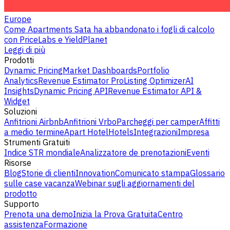
Europe
Come Apartments Sata ha abbandonato i fogli di calcolo
con PriceLabs e YieldPlanet
Leggi di più
Prodotti
Dynamic Pricing
Market Dashboards
Portfolio
Analytics
Revenue Estimator Pro
Listing Optimizer
AI
Insights
Dynamic Pricing API
Revenue Estimator API &
Widget
Soluzioni
Anfitrioni Airbnb
Anfitrioni Vrbo
Parcheggi per camper
Affitti
a medio termine
Apart Hotel
Hotels
Integrazioni
Impresa
Strumenti Gratuiti
Indice STR mondiale
Analizzatore de prenotazioni
Eventi
Risorse
Blog
Storie di clienti
Innovation
Comunicato stampa
Glossario
sulle case vacanza
Webinar sugli aggiornamenti del
prodotto
Supporto
Prenota una demo
Inizia la Prova Gratuita
Centro
assistenza
Formazione