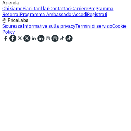
Azienda
Chi siamo
Piani tariffari
Contattaci
Carriere
Programma
Referral
Programma Ambassador
Accedi
Registrati
@
PriceLabs
Sicurezza
Informativa sulla privacy
Termini di servizio
Cookie
Policy