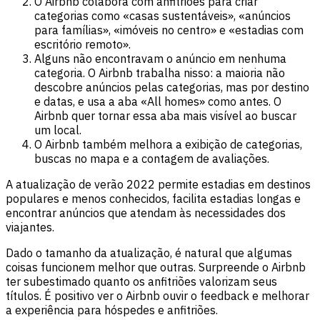
O Airbnb colabora com anfitriões para criar
categorias como «casas sustentáveis», «anúncios
para famílias», «imóveis no centro» e «estadias com
escritório remoto».
Alguns não encontravam o anúncio em nenhuma
categoria. O Airbnb trabalha nisso: a maioria não
descobre anúncios pelas categorias, mas por destino
e datas, e usa a aba «All homes» como antes. O
Airbnb quer tornar essa aba mais visível ao buscar
um local.
O Airbnb também melhora a exibição de categorias,
buscas no mapa e a contagem de avaliações.
A atualização de verão 2022 permite estadias em destinos
populares e menos conhecidos, facilita estadias longas e
encontrar anúncios que atendam às necessidades dos
viajantes.
Dado o tamanho da atualização, é natural que algumas
coisas funcionem melhor que outras. Surpreende o Airbnb
ter subestimado quanto os anfitriões valorizam seus
títulos. É positivo ver o Airbnb ouvir o feedback e melhorar
a experiência para hóspedes e anfitriões.