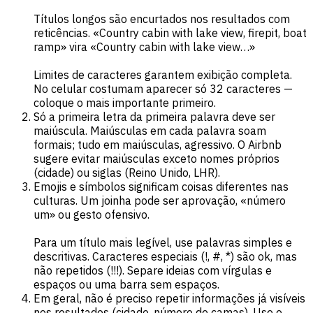
Títulos longos são encurtados nos resultados com
reticências. «Country cabin with lake view, firepit, boat
ramp» vira «Country cabin with lake view…»
Limites de caracteres garantem exibição completa.
No celular costumam aparecer só 32 caracteres —
coloque o mais importante primeiro.
Só a primeira letra da primeira palavra deve ser
maiúscula. Maiúsculas em cada palavra soam
formais; tudo em maiúsculas, agressivo. O Airbnb
sugere evitar maiúsculas exceto nomes próprios
(cidade) ou siglas (Reino Unido, LHR).
Emojis e símbolos significam coisas diferentes nas
culturas. Um joinha pode ser aprovação, «número
um» ou gesto ofensivo.
Para um título mais legível, use palavras simples e
descritivas. Caracteres especiais (!, #, *) são ok, mas
não repetidos (!!!). Separe ideias com vírgulas e
espaços ou uma barra sem espaços.
Em geral, não é preciso repetir informações já visíveis
nos resultados (cidade, número de camas). Use o