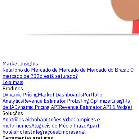
Market Insights
Relatório do Mercado de Mercado de Mercado do Brasil: O
mercado de 2026 está saturado?
Leia mais
Produtos
Dynamic Pricing
Market Dashboards
Portfolio
Analytics
Revenue Estimator Pro
Listing Optimizer
Insights
de IA
Dynamic Pricing API
Revenue Estimator API & Widget
Soluções
Anfitriões Airbnb
Anfitriões Vrbo
Campings e
motorhomes
Aluguéis de Médio Prazo
Apart-
hotéis
Hotéis
Integrações
Empresarial
Ferramentas gratuitas