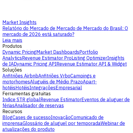
Market Insights
Relatório do Mercado de Mercado de Mercado do Brasil: O
mercado de 2026 está saturado?
Leia mais
Produtos
Dynamic Pricing
Market Dashboards
Portfolio
Analytics
Revenue Estimator Pro
Listing Optimizer
Insights
de IA
Dynamic Pricing API
Revenue Estimator API & Widget
Soluções
Anfitriões Airbnb
Anfitriões Vrbo
Campings e
motorhomes
Aluguéis de Médio Prazo
Apart-
hotéis
Hotéis
Integrações
Empresarial
Ferramentas gratuitas
Indice STR global
Revenue Estimator
Eventos de aluguer de
férias
Analisador de reservas
Recursos
Blog
Cases de sucesso
Inovação
Comunicado de
imprensa
Glossário de aluguel por temporada
Webinar de
atualizações do produto