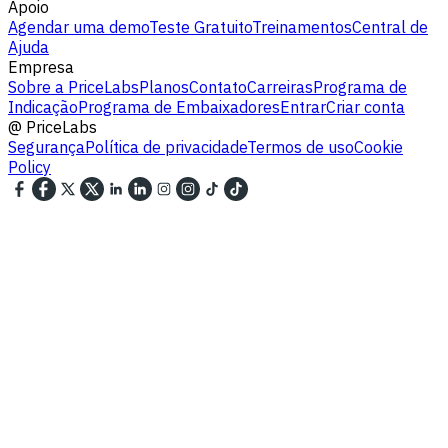
Apoio
Agendar uma demo
Teste Gratuito
Treinamentos
Central de
Ajuda
Empresa
Sobre a PriceLabs
Planos
Contato
Carreiras
Programa de
Indicação
Programa de Embaixadores
Entrar
Criar conta
@
PriceLabs
Segurança
Política de privacidade
Termos de uso
Cookie
Policy