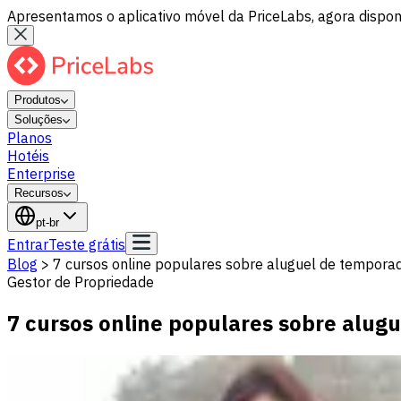
Apresentamos o aplicativo móvel da PriceLabs, agora disponí
Produtos
Soluções
Planos
Hotéis
Enterprise
Recursos
pt-br
Entrar
Teste grátis
Blog
>
7 cursos online populares sobre aluguel de tempora
Gestor de Propriedade
7 cursos online populares sobre alug