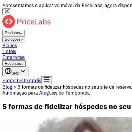
Apresentamos o aplicativo móvel da PriceLabs, agora disponí
Produtos
Soluções
Planos
Hotéis
Enterprise
Recursos
pt-br
Entrar
Teste grátis
Blog
>
5 formas de fidelizar hóspedes no seu site de reserva
Automação para Aluguéis de Temporada
5 formas de fidelizar hóspedes no seu 