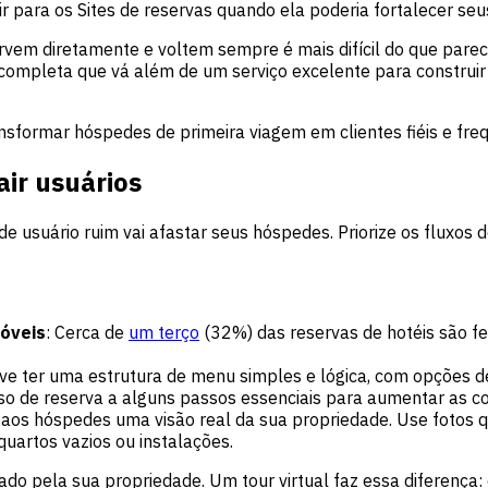
a ir para os Sites de reservas quando ela poderia fortalecer se
vem diretamente e voltem sempre é mais difícil do que pare
completa que vá além de um serviço excelente para construir
nsformar hóspedes de primeira viagem em clientes fiéis e fre
air usuários
 usuário ruim vai afastar seus hóspedes. Priorize os fluxos 
móveis
: Cerca de
um terço
(32%) das reservas de hotéis são fei
eve ter uma estrutura de menu simples e lógica, com opções de
so de reserva a alguns passos essenciais para aumentar as c
 aos hóspedes uma visão real da sua propriedade. Use fotos 
uartos vazios ou instalações.
ivado pela sua propriedade. Um tour virtual faz essa diferença