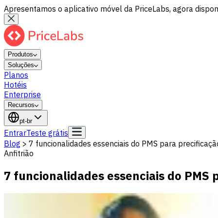
Apresentamos o aplicativo móvel da PriceLabs, agora disponí
Produtos
Soluções
Planos
Hotéis
Enterprise
Recursos
pt-br
Entrar
Teste grátis
Blog
>
7 funcionalidades essenciais do PMS para precificaç
Anfitrião
7 funcionalidades essenciais do PMS 