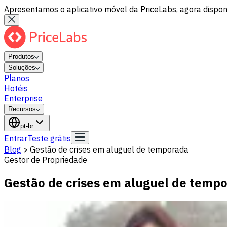
Apresentamos o aplicativo móvel da PriceLabs, agora disponí
Produtos
Soluções
Planos
Hotéis
Enterprise
Recursos
pt-br
Entrar
Teste grátis
Blog
>
Gestão de crises em aluguel de temporada
Gestor de Propriedade
Gestão de crises em aluguel de temp