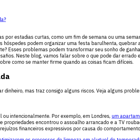
da?
as por estadias curtas, como um fim de semana ou uma sema
s hóspedes podem organizar uma festa barulhenta, quebrar alg
nte? Esses problemas podem transformar seu sonho de ganhar
safios. Neste blog, vamos falar sobre o que pode dar errad
bre como se manter firme quando as coisas ficam difíceis.
ada
 dinheiro, mas traz consigo alguns riscos. Veja alguns prob
al ou intencionalmente. Por exemplo, em Londres,
um apartamen
 de propriedades encontrou o assoalho arrancado e a TV rou
 prejuízos financeiros expressivos por causa do comportament
otimizarem os processos de limpeza em aluguel de temporad