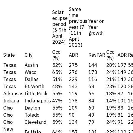
Same
Solar
time
eclipse
previous
Year on
period
year (7
Year
(5-9th
-11th
growth
April
April
2024)
2023)
Occ
Occ
State
City
ADR
RevPAR
ADR
R
(%)
(%)
Texas
Austin
52%
275
144
28%
197
5
Texas
Waco
65%
276
178
24%
149
3
Texas
Dallas
51%
229
116
21%
142
3
Texas
Ft. Worth
48%
143
68
23%
120
2
Arkansas
Little Rock
55%
119
65
18%
87
1
Indiana
Indianapolis
47%
178
84
14%
101
1
Ohio
Dayton
55%
109
60
19%
83
1
Ohio
Toledo
55%
90
49
19%
81
1
Ohio
Cleveland
59%
134
79
24%
91
2
New
Buffalo
64%
157
101
22%
102
2