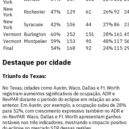
York
New
Rochester
47%
129
61
26%
92
2
York
New
Syracuse
42%
106
44
27%
86
2
York
Vermont
Burlington
60%
252
151
28%
161
4
Vermont
Montpelier
59%
153
90
48%
117
5
Final
54%
168
92
24%
115
2
Destaque por cidade
Triunfo do Texas:
No Texas, cidades como Austin, Waco, Dallas e Ft. Worth
registram aumentos significativos de ocupação, ADR e
RevPAR durante o período do eclipse em relação ao ano
anterior. Em Austin, por exemplo, a ocupação subiu de 28%
para 52%, com crescimento expressivo também no ADR e
no RevPAR. Waco, Dallas e Ft. Worth apresentam ganhos
notáveis nos três indicadores, mostrando o impacto positivo
do eclipse no mercado STR dessas regiões.