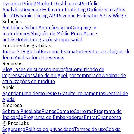
Dynamic Pricing
Market Dashboards
Portfolio
Analytics
Revenue Estimator Pro
Listing Optimizer
Insights
de IA
Dynamic Pricing API
Revenue Estimator API & Widget
Soluções
Anfitriões Airbnb
Anfitriões Vrbo
Campings e
motorhomes
Aluguéis de Médio Prazo
Apart-
hotéis
Hotéis
Integrações
Empresarial
Ferramentas gratuitas
Indice STR global
Revenue Estimator
Eventos de aluguer de
férias
Analisador de reservas
Recursos
Blog
Cases de sucesso
Inovação
Comunicado de
imprensa
Glossário de aluguel por temporada
Webinar de
atualizações do produto
Apoio
Agendar uma demo
Teste Gratuito
Treinamentos
Central de
Ajuda
Empresa
Sobre a PriceLabs
Planos
Contato
Carreiras
Programa de
Indicação
Programa de Embaixadores
Entrar
Criar conta
@
PriceLabs
Segurança
Política de privacidade
Termos de uso
Cookie