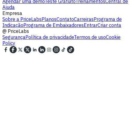
Agendar uma demo
Teste Gratuito
Treinamentos
Central de
Ajuda
Empresa
Sobre a PriceLabs
Planos
Contato
Carreiras
Programa de
Indicação
Programa de Embaixadores
Entrar
Criar conta
@
PriceLabs
Segurança
Política de privacidade
Termos de uso
Cookie
Policy