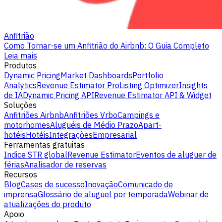
Anfitrião
Como Tornar-se um Anfitrião do Airbnb: O Guia Completo
Leia mais
Produtos
Dynamic Pricing
Market Dashboards
Portfolio
Analytics
Revenue Estimator Pro
Listing Optimizer
Insights
de IA
Dynamic Pricing API
Revenue Estimator API & Widget
Soluções
Anfitriões Airbnb
Anfitriões Vrbo
Campings e
motorhomes
Aluguéis de Médio Prazo
Apart-
hotéis
Hotéis
Integrações
Empresarial
Ferramentas gratuitas
Indice STR global
Revenue Estimator
Eventos de aluguer de
férias
Analisador de reservas
Recursos
Blog
Cases de sucesso
Inovação
Comunicado de
imprensa
Glossário de aluguel por temporada
Webinar de
atualizações do produto
Apoio