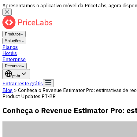
Apresentamos o aplicativo móvel da PriceLabs, agora disponí
Produtos
Soluções
Planos
Hotéis
Enterprise
Recursos
pt-br
Entrar
Teste grátis
Blog
>
Conheça o Revenue Estimator Pro: estimativas de re
Product Updates PT-BR
Conheça o Revenue Estimator Pro: est