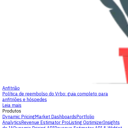
Anfitrião
Política de reembolso do Vrbo: guia completo para
anfitriões e hóspedes
Leia mais
Produtos
Dynamic Pricing
Market Dashboards
Portfolio
Analytics
Revenue Estimator Pro
Listing Optimizer
Insights