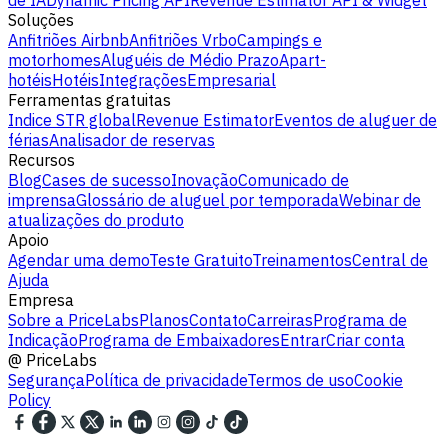
de IA
Dynamic Pricing API
Revenue Estimator API & Widget
Soluções
Anfitriões Airbnb
Anfitriões Vrbo
Campings e
motorhomes
Aluguéis de Médio Prazo
Apart-
hotéis
Hotéis
Integrações
Empresarial
Ferramentas gratuitas
Indice STR global
Revenue Estimator
Eventos de aluguer de
férias
Analisador de reservas
Recursos
Blog
Cases de sucesso
Inovação
Comunicado de
imprensa
Glossário de aluguel por temporada
Webinar de
atualizações do produto
Apoio
Agendar uma demo
Teste Gratuito
Treinamentos
Central de
Ajuda
Empresa
Sobre a PriceLabs
Planos
Contato
Carreiras
Programa de
Indicação
Programa de Embaixadores
Entrar
Criar conta
@
PriceLabs
Segurança
Política de privacidade
Termos de uso
Cookie
Policy