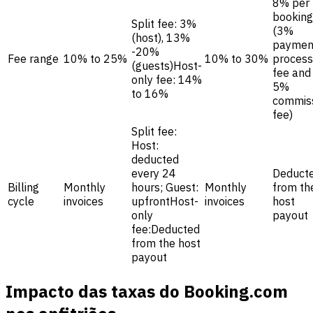
8% per
booking
Split fee: 3%
(3%
(host), 13%
paymen
-20%
Fee range
10% to 25%
10% to 30%
process
(guests)Host-
fee and
only fee: 14%
5%
to 16%
commis
fee)
Split fee:
Host:
deducted
every 24
Deduct
Billing
Monthly
hours; Guest:
Monthly
from th
cycle
invoices
upfrontHost-
invoices
host
only
payout
fee:Deducted
from the host
payout
Impacto das taxas do Booking.com