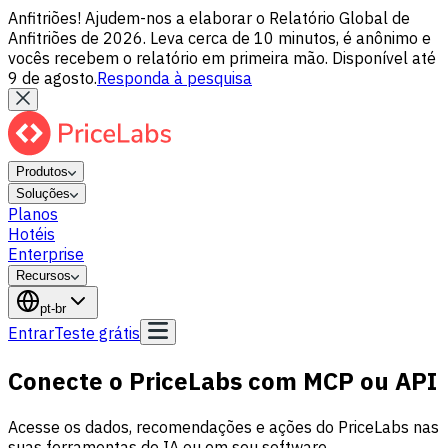
Anfitriões! Ajudem-nos a elaborar o Relatório Global de
Anfitriões de 2026. Leva cerca de 10 minutos, é anônimo e
vocês recebem o relatório em primeira mão. Disponível até
9 de agosto.
Responda à pesquisa
Produtos
Soluções
Planos
Hotéis
Enterprise
Recursos
pt-br
Entrar
Teste grátis
Conecte o PriceLabs com MCP ou API
Acesse os dados, recomendações e ações do PriceLabs nas
suas ferramentas de IA ou em seu software.