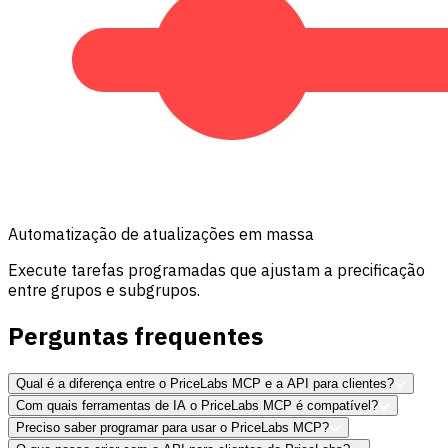
Automatização de atualizações em massa
Execute tarefas programadas que ajustam a precificação
entre grupos e subgrupos.
Perguntas frequentes
Qual é a diferença entre o PriceLabs MCP e a API para clientes?
Com quais ferramentas de IA o PriceLabs MCP é compatível?
As duas ferramentas acessam as mesmas datas e ações
Preciso saber programar para usar o PriceLabs MCP?
do PriceLabs. A diferença é como elas se conectam ao
O PriceLabs MCP funciona atualmente com Claude e Grok.