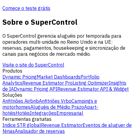
Comece o teste grátis
Sobre o SuperControl
O SuperControl gerencia aluguéis por temporada para
operadores multi-unidade no Reino Unido e na UE:
reservas, pagamentos, housekeeping e sincronização de
canais para negócios de mercado médio.
Visite o site do SuperControl
Produtos
Dynamic Pricing
Market Dashboards
Portfolio
Analytics
Revenue Estimator Pro
Listing Optimizer
Insights
de IA
Dynamic Pricing API
Revenue Estimator API & Widget
Soluções
Anfitriões Airbnb
Anfitriões Vrbo
Campings e
motorhomes
Aluguéis de Médio Prazo
Apart-
hotéis
Hotéis
Integrações
Empresarial
Ferramentas gratuitas
Indice STR global
Revenue Estimator
Eventos de aluguer de
férias
Analisador de reservas