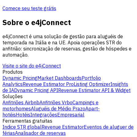
Comece seu teste grátis
Sobre o e4jConnect
e4jConnect é uma solução de gestão para aluguéis de
temporada na Itália e na UE. Apoia operações STR do
anfitrião: sincronização de reservas, gestão de hóspedes e
automação.
Visite o site do e4jConnect
Produtos
Dynamic Pricing
Market Dashboards
Portfolio
Analytics
Revenue Estimator Pro
Listing Optimizer
Insights
de IA
Dynamic Pricing API
Revenue Estimator API & Widget
Soluções
Anfitriões Airbnb
Anfitriões Vrbo
Campings e
motorhomes
Aluguéis de Médio Prazo
Apart-
hotéis
Hotéis
Integrações
Empresarial
Ferramentas gratuitas
Indice STR global
Revenue Estimator
Eventos de aluguer de
férias
Analisador de reservas