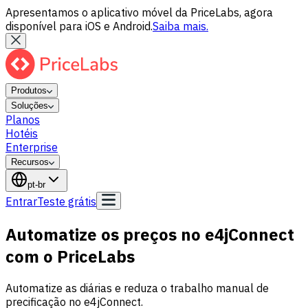
Apresentamos o aplicativo móvel da PriceLabs, agora
disponível para iOS e Android.
Saiba mais.
Produtos
Soluções
Planos
Hotéis
Enterprise
Recursos
pt-br
Entrar
Teste grátis
Automatize os preços no e4jConnect
com o PriceLabs
Automatize as diárias e reduza o trabalho manual de
precificação no e4jConnect.