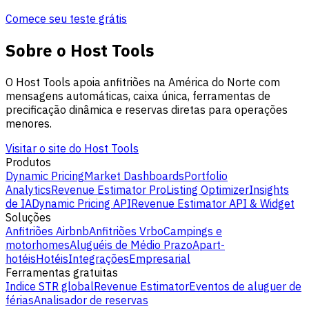
Comece seu teste grátis
Sobre o Host Tools
O Host Tools apoia anfitriões na América do Norte com
mensagens automáticas, caixa única, ferramentas de
precificação dinâmica e reservas diretas para operações
menores.
Visitar o site do Host Tools
Produtos
Dynamic Pricing
Market Dashboards
Portfolio
Analytics
Revenue Estimator Pro
Listing Optimizer
Insights
de IA
Dynamic Pricing API
Revenue Estimator API & Widget
Soluções
Anfitriões Airbnb
Anfitriões Vrbo
Campings e
motorhomes
Aluguéis de Médio Prazo
Apart-
hotéis
Hotéis
Integrações
Empresarial
Ferramentas gratuitas
Indice STR global
Revenue Estimator
Eventos de aluguer de
férias
Analisador de reservas