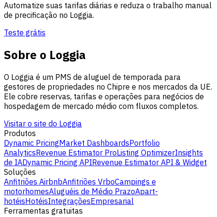
Automatize suas tarifas diárias e reduza o trabalho manual
de precificação no Loggia.
Teste grátis
Sobre o Loggia
O Loggia é um PMS de aluguel de temporada para
gestores de propriedades no Chipre e nos mercados da UE.
Ele cobre reservas, tarifas e operações para negócios de
hospedagem de mercado médio com fluxos completos.
Visitar o site do Loggia
Produtos
Dynamic Pricing
Market Dashboards
Portfolio
Analytics
Revenue Estimator Pro
Listing Optimizer
Insights
de IA
Dynamic Pricing API
Revenue Estimator API & Widget
Soluções
Anfitriões Airbnb
Anfitriões Vrbo
Campings e
motorhomes
Aluguéis de Médio Prazo
Apart-
hotéis
Hotéis
Integrações
Empresarial
Ferramentas gratuitas