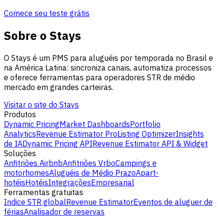
Comece seu teste grátis
Sobre o Stays
O Stays é um PMS para aluguéis por temporada no Brasil e
na América Latina: sincroniza canais, automatiza processos
e oferece ferramentas para operadores STR de médio
mercado em grandes carteiras.
Visitar o site do Stays
Produtos
Dynamic Pricing
Market Dashboards
Portfolio
Analytics
Revenue Estimator Pro
Listing Optimizer
Insights
de IA
Dynamic Pricing API
Revenue Estimator API & Widget
Soluções
Anfitriões Airbnb
Anfitriões Vrbo
Campings e
motorhomes
Aluguéis de Médio Prazo
Apart-
hotéis
Hotéis
Integrações
Empresarial
Ferramentas gratuitas
Indice STR global
Revenue Estimator
Eventos de aluguer de
férias
Analisador de reservas