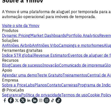
Sobre a Ynnov
A Ynnov é uma plataforma de aluguel por temporada para an
automação operacional para imóveis de temporada.
Visite o site da Ynnov
Produtos
Dynamic Pricing
Market Dashboards
Portfolio Analytics
Revenu
Soluções
Anfitriões Airbnb
Anfitriões Vrbo
Campings e motorhomes
Alu
Ferramentas gratuitas
Indice STR global
Revenue Estimator
Eventos de aluguer de f
Recursos
Blog
Cases de sucesso
Inovação
Comunicado de imprensa
Glo
Apoio
Agendar uma demo
Teste Gratuito
Treinamentos
Central de A
Empresa
Sobre a PriceLabs
Planos
Contato
Carreiras
Programa de Indi
@
PriceLabs
Segurança
Política de privacidade
Termos de uso
Cookie Polic