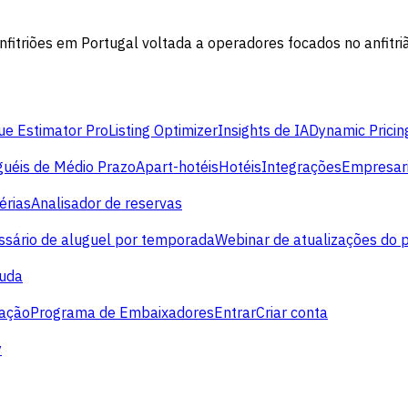
fitriões em Portugal voltada a operadores focados no anfitr
e Estimator Pro
Listing Optimizer
Insights de IA
Dynamic Pricin
guéis de Médio Prazo
Apart-hotéis
Hotéis
Integrações
Empresari
érias
Analisador de reservas
ssário de aluguel por temporada
Webinar de atualizações do 
juda
cação
Programa de Embaixadores
Entrar
Criar conta
y