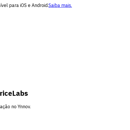
vel para iOS e Android.
Saiba mais.
riceLabs
cação no Ynnov.