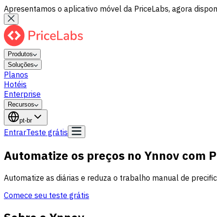
Apresentamos o aplicativo móvel da PriceLabs, agora disponí
Produtos
Soluções
Planos
Hotéis
Enterprise
Recursos
pt-br
Entrar
Teste grátis
Automatize os preços no Ynnov com P
Automatize as diárias e reduza o trabalho manual de precifi
Comece seu teste grátis