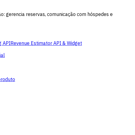
ião: gerencia reservas, comunicação com hóspedes e
g API
Revenue Estimator API & Widget
al
produto