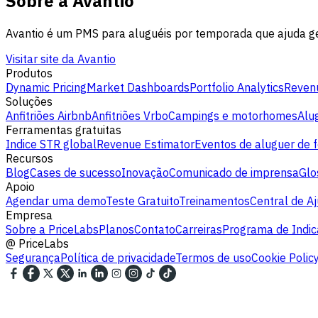
Sobre a Avantio
Avantio é um PMS para aluguéis por temporada que ajuda gest
Visitar site da Avantio
Produtos
Dynamic Pricing
Market Dashboards
Portfolio Analytics
Revenu
Soluções
Anfitriões Airbnb
Anfitriões Vrbo
Campings e motorhomes
Alu
Ferramentas gratuitas
Indice STR global
Revenue Estimator
Eventos de aluguer de f
Recursos
Blog
Cases de sucesso
Inovação
Comunicado de imprensa
Glo
Apoio
Agendar uma demo
Teste Gratuito
Treinamentos
Central de A
Empresa
Sobre a PriceLabs
Planos
Contato
Carreiras
Programa de Indi
@
PriceLabs
Segurança
Política de privacidade
Termos de uso
Cookie Polic