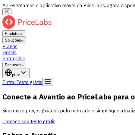
Apresentamos o aplicativo móvel da PriceLabs, agora disponí
Produtos
Soluções
Planos
Hotéis
Enterprise
Recursos
pt-br
Entrar
Teste grátis
Conecte a Avantio ao PriceLabs para 
Sincronize preços guiados pelo mercado e simplifique atualiz
Comece seu teste grátis