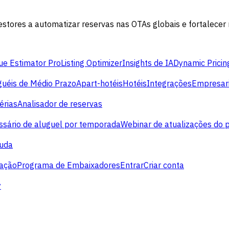
ores a automatizar reservas nas OTAs globais e fortalecer re
e Estimator Pro
Listing Optimizer
Insights de IA
Dynamic Pricin
guéis de Médio Prazo
Apart-hotéis
Hotéis
Integrações
Empresari
érias
Analisador de reservas
ssário de aluguel por temporada
Webinar de atualizações do 
juda
cação
Programa de Embaixadores
Entrar
Criar conta
y