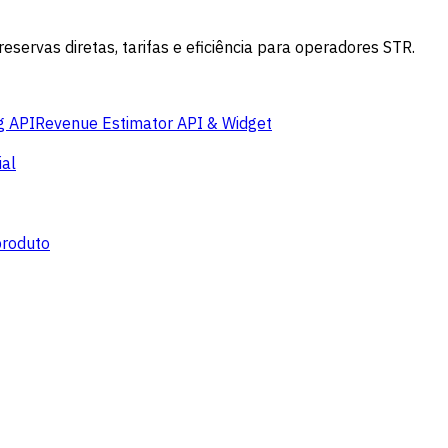
servas diretas, tarifas e eficiência para operadores STR.
g API
Revenue Estimator API & Widget
al
produto