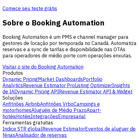
Comece seu teste grátis
Sobre o Booking Automation
Booking Automation é um PMS e channel manager para
gestores de locação por temporada no Canadá. Automatiza
reservas e a sync de tarifas e disponibilidade nas OTAs
para operadores de médio porte com operações enxutas.
Visitar o site do Booking Automation
Produtos
Dynamic Pricing
Market Dashboards
Portfolio
Analytics
Revenue Estimator Pro
Listing Optimizer
Insights
de IA
Dynamic Pricing API
Revenue Estimator API & Widget
Soluções
Anfitriões Airbnb
Anfitriões Vrbo
Campings e
motorhomes
Aluguéis de Médio Prazo
Apart-
hotéis
Hotéis
Integrações
Empresarial
Ferramentas gratuitas
Indice STR global
Revenue Estimator
Eventos de aluguer de
férias
Analisador de reservas