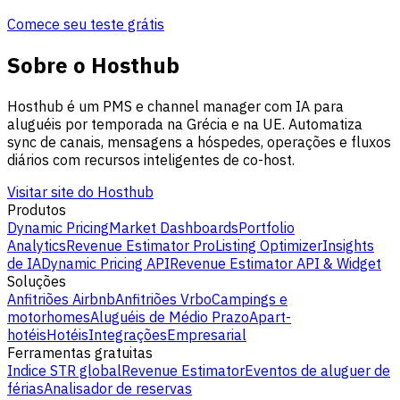
Comece seu teste grátis
Sobre o Hosthub
Hosthub é um PMS e channel manager com IA para
aluguéis por temporada na Grécia e na UE. Automatiza
sync de canais, mensagens a hóspedes, operações e fluxos
diários com recursos inteligentes de co-host.
Visitar site do Hosthub
Produtos
Dynamic Pricing
Market Dashboards
Portfolio
Analytics
Revenue Estimator Pro
Listing Optimizer
Insights
de IA
Dynamic Pricing API
Revenue Estimator API & Widget
Soluções
Anfitriões Airbnb
Anfitriões Vrbo
Campings e
motorhomes
Aluguéis de Médio Prazo
Apart-
hotéis
Hotéis
Integrações
Empresarial
Ferramentas gratuitas
Indice STR global
Revenue Estimator
Eventos de aluguer de
férias
Analisador de reservas