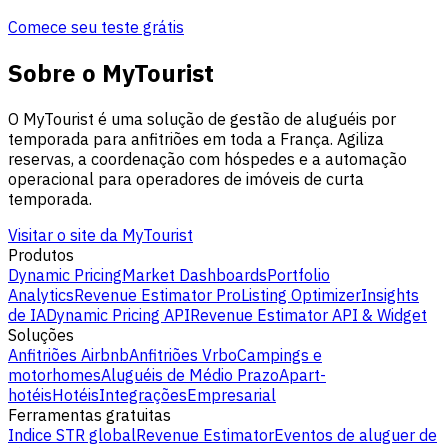
Comece seu teste grátis
Sobre o MyTourist
O MyTourist é uma solução de gestão de aluguéis por
temporada para anfitriões em toda a França. Agiliza
reservas, a coordenação com hóspedes e a automação
operacional para operadores de imóveis de curta
temporada.
Visitar o site da MyTourist
Produtos
Dynamic Pricing
Market Dashboards
Portfolio
Analytics
Revenue Estimator Pro
Listing Optimizer
Insights
de IA
Dynamic Pricing API
Revenue Estimator API & Widget
Soluções
Anfitriões Airbnb
Anfitriões Vrbo
Campings e
motorhomes
Aluguéis de Médio Prazo
Apart-
hotéis
Hotéis
Integrações
Empresarial
Ferramentas gratuitas
Indice STR global
Revenue Estimator
Eventos de aluguer de