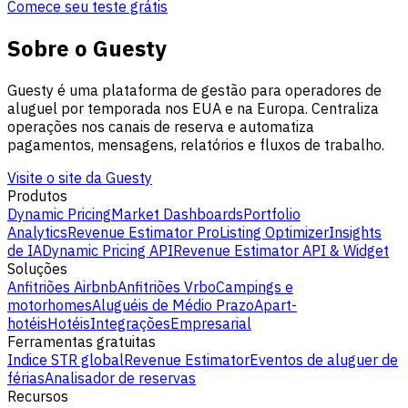
Comece seu teste grátis
Sobre o Guesty
Guesty é uma plataforma de gestão para operadores de
aluguel por temporada nos EUA e na Europa. Centraliza
operações nos canais de reserva e automatiza
pagamentos, mensagens, relatórios e fluxos de trabalho.
Visite o site da Guesty
Produtos
Dynamic Pricing
Market Dashboards
Portfolio
Analytics
Revenue Estimator Pro
Listing Optimizer
Insights
de IA
Dynamic Pricing API
Revenue Estimator API & Widget
Soluções
Anfitriões Airbnb
Anfitriões Vrbo
Campings e
motorhomes
Aluguéis de Médio Prazo
Apart-
hotéis
Hotéis
Integrações
Empresarial
Ferramentas gratuitas
Indice STR global
Revenue Estimator
Eventos de aluguer de
férias
Analisador de reservas
Recursos