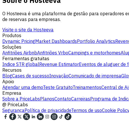
Sobre o Hosteeva
O Hosteeva é uma plataforma de gestão para operadores ente
de reservas para empresas.
Visite o site da Hosteeva
Produtos
Dynamic Pricing
Market Dashboards
Portfolio Analytics
Revenu
Soluções
Anfitriões Airbnb
Anfitriões Vrbo
Campings e motorhomes
Alu
Ferramentas gratuitas
Indice STR global
Revenue Estimator
Eventos de aluguer de f
Recursos
Blog
Cases de sucesso
Inovação
Comunicado de imprensa
Glo
Apoio
Agendar uma demo
Teste Gratuito
Treinamentos
Central de A
Empresa
Sobre a PriceLabs
Planos
Contato
Carreiras
Programa de Indi
@
PriceLabs
Segurança
Política de privacidade
Termos de uso
Cookie Polic