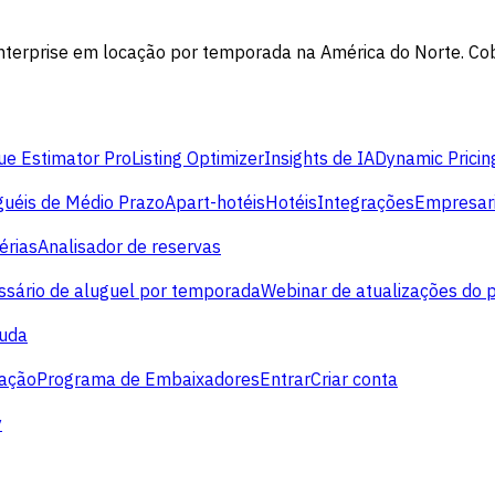
rprise em locação por temporada na América do Norte. Cobre 
e Estimator Pro
Listing Optimizer
Insights de IA
Dynamic Pricin
guéis de Médio Prazo
Apart-hotéis
Hotéis
Integrações
Empresari
érias
Analisador de reservas
ssário de aluguel por temporada
Webinar de atualizações do 
juda
cação
Programa de Embaixadores
Entrar
Criar conta
y