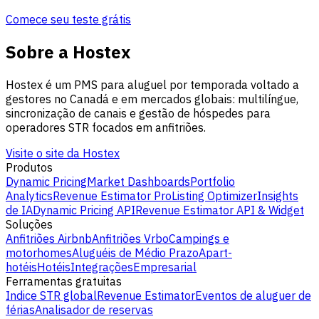
Comece seu teste grátis
Sobre a Hostex
Hostex é um PMS para aluguel por temporada voltado a
gestores no Canadá e em mercados globais: multilíngue,
sincronização de canais e gestão de hóspedes para
operadores STR focados em anfitriões.
Visite o site da Hostex
Produtos
Dynamic Pricing
Market Dashboards
Portfolio
Analytics
Revenue Estimator Pro
Listing Optimizer
Insights
de IA
Dynamic Pricing API
Revenue Estimator API & Widget
Soluções
Anfitriões Airbnb
Anfitriões Vrbo
Campings e
motorhomes
Aluguéis de Médio Prazo
Apart-
hotéis
Hotéis
Integrações
Empresarial
Ferramentas gratuitas
Indice STR global
Revenue Estimator
Eventos de aluguer de
férias
Analisador de reservas