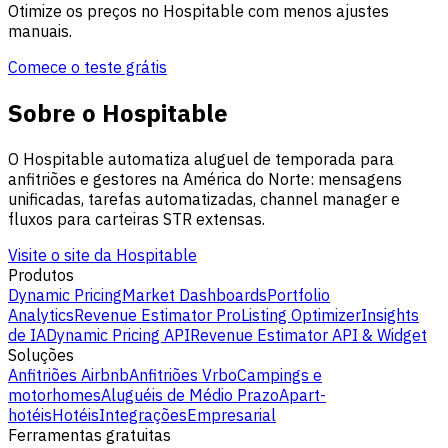
Otimize os preços no Hospitable com menos ajustes
manuais.
Comece o teste grátis
Sobre o Hospitable
O Hospitable automatiza aluguel de temporada para
anfitriões e gestores na América do Norte: mensagens
unificadas, tarefas automatizadas, channel manager e
fluxos para carteiras STR extensas.
Visite o site da Hospitable
Produtos
Dynamic Pricing
Market Dashboards
Portfolio
Analytics
Revenue Estimator Pro
Listing Optimizer
Insights
de IA
Dynamic Pricing API
Revenue Estimator API & Widget
Soluções
Anfitriões Airbnb
Anfitriões Vrbo
Campings e
motorhomes
Aluguéis de Médio Prazo
Apart-
hotéis
Hotéis
Integrações
Empresarial
Ferramentas gratuitas