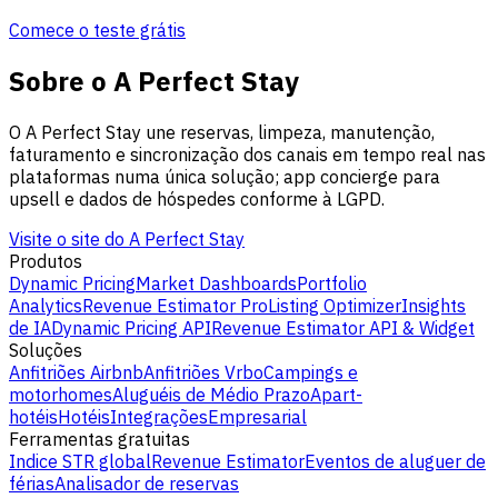
Comece o teste grátis
Sobre o A Perfect Stay
O A Perfect Stay une reservas, limpeza, manutenção,
faturamento e sincronização dos canais em tempo real nas
plataformas numa única solução; app concierge para
upsell e dados de hóspedes conforme à LGPD.
Visite o site do A Perfect Stay
Produtos
Dynamic Pricing
Market Dashboards
Portfolio
Analytics
Revenue Estimator Pro
Listing Optimizer
Insights
de IA
Dynamic Pricing API
Revenue Estimator API & Widget
Soluções
Anfitriões Airbnb
Anfitriões Vrbo
Campings e
motorhomes
Aluguéis de Médio Prazo
Apart-
hotéis
Hotéis
Integrações
Empresarial
Ferramentas gratuitas
Indice STR global
Revenue Estimator
Eventos de aluguer de
férias
Analisador de reservas