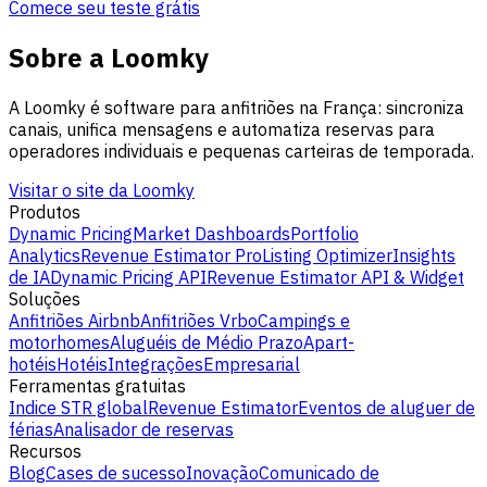
Comece seu teste grátis
Sobre a Loomky
A Loomky é software para anfitriões na França: sincroniza
canais, unifica mensagens e automatiza reservas para
operadores individuais e pequenas carteiras de temporada.
Visitar o site da Loomky
Produtos
Dynamic Pricing
Market Dashboards
Portfolio
Analytics
Revenue Estimator Pro
Listing Optimizer
Insights
de IA
Dynamic Pricing API
Revenue Estimator API & Widget
Soluções
Anfitriões Airbnb
Anfitriões Vrbo
Campings e
motorhomes
Aluguéis de Médio Prazo
Apart-
hotéis
Hotéis
Integrações
Empresarial
Ferramentas gratuitas
Indice STR global
Revenue Estimator
Eventos de aluguer de
férias
Analisador de reservas
Recursos
Blog
Cases de sucesso
Inovação
Comunicado de