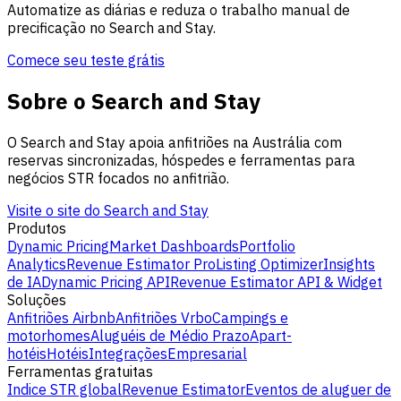
Automatize as diárias e reduza o trabalho manual de
precificação no Search and Stay.
Comece seu teste grátis
Sobre o Search and Stay
O Search and Stay apoia anfitriões na Austrália com
reservas sincronizadas, hóspedes e ferramentas para
negócios STR focados no anfitrião.
Visite o site do Search and Stay
Produtos
Dynamic Pricing
Market Dashboards
Portfolio
Analytics
Revenue Estimator Pro
Listing Optimizer
Insights
de IA
Dynamic Pricing API
Revenue Estimator API & Widget
Soluções
Anfitriões Airbnb
Anfitriões Vrbo
Campings e
motorhomes
Aluguéis de Médio Prazo
Apart-
hotéis
Hotéis
Integrações
Empresarial
Ferramentas gratuitas
Indice STR global
Revenue Estimator
Eventos de aluguer de