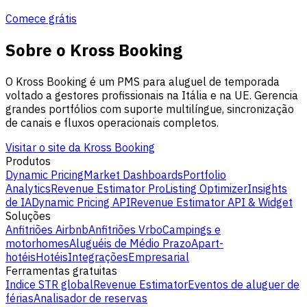
Comece grátis
Sobre o Kross Booking
O Kross Booking é um PMS para aluguel de temporada
voltado a gestores profissionais na Itália e na UE. Gerencia
grandes portfólios com suporte multilíngue, sincronização
de canais e fluxos operacionais completos.
Visitar o site da Kross Booking
Produtos
Dynamic Pricing
Market Dashboards
Portfolio
Analytics
Revenue Estimator Pro
Listing Optimizer
Insights
de IA
Dynamic Pricing API
Revenue Estimator API & Widget
Soluções
Anfitriões Airbnb
Anfitriões Vrbo
Campings e
motorhomes
Aluguéis de Médio Prazo
Apart-
hotéis
Hotéis
Integrações
Empresarial
Ferramentas gratuitas
Indice STR global
Revenue Estimator
Eventos de aluguer de
férias
Analisador de reservas