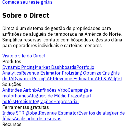
Comece seu teste grátis
Sobre o Direct
Direct é um sistema de gestão de propriedades para
anfitriões de aluguéis de temporada na América do Norte.
Simplifica reservas, contato com hóspedes e gestão diária
para operadores individuais e carteiras menores.
Visite o site do Direct
Produtos
Dynamic Pricing
Market Dashboards
Portfolio
Analytics
Revenue Estimator Pro
Listing Optimizer
Insights
de IA
Dynamic Pricing API
Revenue Estimator API & Widget
Soluções
Anfitriões Airbnb
Anfitriões Vrbo
Campings e
motorhomes
Aluguéis de Médio Prazo
Apart-
hotéis
Hotéis
Integrações
Empresarial
Ferramentas gratuitas
Indice STR global
Revenue Estimator
Eventos de aluguer de
férias
Analisador de reservas
Recursos