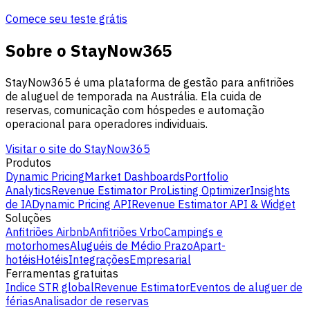
Comece seu teste grátis
Sobre o StayNow365
StayNow365 é uma plataforma de gestão para anfitriões
de aluguel de temporada na Austrália. Ela cuida de
reservas, comunicação com hóspedes e automação
operacional para operadores individuais.
Visitar o site do StayNow365
Produtos
Dynamic Pricing
Market Dashboards
Portfolio
Analytics
Revenue Estimator Pro
Listing Optimizer
Insights
de IA
Dynamic Pricing API
Revenue Estimator API & Widget
Soluções
Anfitriões Airbnb
Anfitriões Vrbo
Campings e
motorhomes
Aluguéis de Médio Prazo
Apart-
hotéis
Hotéis
Integrações
Empresarial
Ferramentas gratuitas
Indice STR global
Revenue Estimator
Eventos de aluguer de
férias
Analisador de reservas