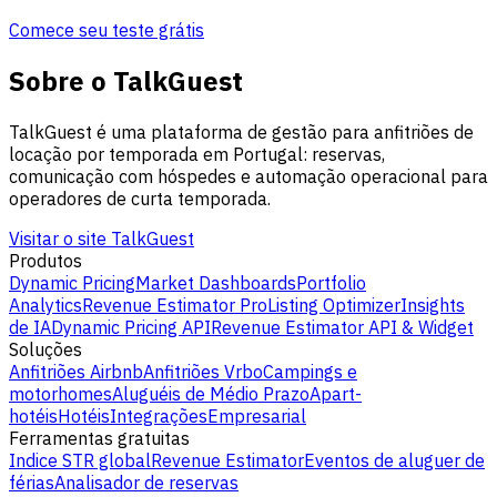
Comece seu teste grátis
Sobre o TalkGuest
TalkGuest é uma plataforma de gestão para anfitriões de
locação por temporada em Portugal: reservas,
comunicação com hóspedes e automação operacional para
operadores de curta temporada.
Visitar o site TalkGuest
Produtos
Dynamic Pricing
Market Dashboards
Portfolio
Analytics
Revenue Estimator Pro
Listing Optimizer
Insights
de IA
Dynamic Pricing API
Revenue Estimator API & Widget
Soluções
Anfitriões Airbnb
Anfitriões Vrbo
Campings e
motorhomes
Aluguéis de Médio Prazo
Apart-
hotéis
Hotéis
Integrações
Empresarial
Ferramentas gratuitas
Indice STR global
Revenue Estimator
Eventos de aluguer de
férias
Analisador de reservas