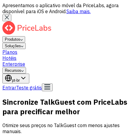
Apresentamos o aplicativo móvel da PriceLabs, agora
disponível para iOS e Android.
Saiba mais.
Produtos
Soluções
Planos
Hotéis
Enterprise
Recursos
pt-br
Entrar
Teste grátis
Sincronize TalkGuest com PriceLabs
para precificar melhor
Otimize seus preços no TalkGuest com menos ajustes
manuais.