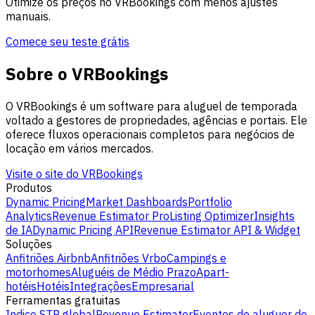
Otimize os preços no VRBookings com menos ajustes
manuais.
Comece seu teste grátis
Sobre o VRBookings
O VRBookings é um software para aluguel de temporada
voltado a gestores de propriedades, agências e portais. Ele
oferece fluxos operacionais completos para negócios de
locação em vários mercados.
Visite o site do VRBookings
Produtos
Dynamic Pricing
Market Dashboards
Portfolio
Analytics
Revenue Estimator Pro
Listing Optimizer
Insights
de IA
Dynamic Pricing API
Revenue Estimator API & Widget
Soluções
Anfitriões Airbnb
Anfitriões Vrbo
Campings e
motorhomes
Aluguéis de Médio Prazo
Apart-
hotéis
Hotéis
Integrações
Empresarial
Ferramentas gratuitas
Indice STR global
Revenue Estimator
Eventos de aluguer de