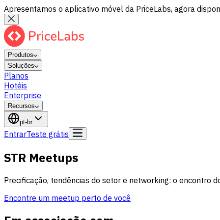
Apresentamos o aplicativo móvel da PriceLabs, agora disponí
Produtos
Soluções
Planos
Hotéis
Enterprise
Recursos
pt-br
Entrar
Teste grátis
STR Meetups
Precificação, tendências do setor e networking: o encontro d
Encontre um meetup perto de você