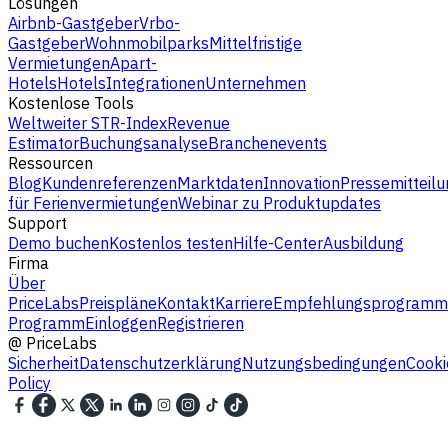
Lösungen
Airbnb-Gastgeber
Vrbo-
Gastgeber
Wohnmobilparks
Mittelfristige
Vermietungen
Apart-
Hotels
Hotels
Integrationen
Unternehmen
Kostenlose Tools
Weltweiter STR-Index
Revenue
Estimator
Buchungsanalyse
Branchenevents
Ressourcen
Blog
Kundenreferenzen
Marktdaten
Innovation
Pressemitteilu
für Ferienvermietungen
Webinar zu Produktupdates
Support
Demo buchen
Kostenlos testen
Hilfe-Center
Ausbildung
Firma
Über
PriceLabs
Preispläne
Kontakt
Karriere
Empfehlungsprogramm
Programm
Einloggen
Registrieren
@
PriceLabs
Sicherheit
Datenschutzerklärung
Nutzungsbedingungen
Cooki
Policy