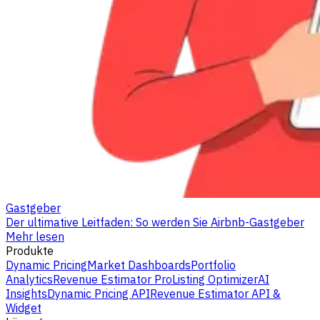
Gastgeber
Der ultimative Leitfaden: So werden Sie Airbnb-Gastgeber
Mehr lesen
Produkte
Dynamic Pricing
Market Dashboards
Portfolio
Analytics
Revenue Estimator Pro
Listing Optimizer
AI
Insights
Dynamic Pricing API
Revenue Estimator API &
Widget