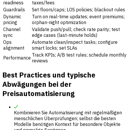
readiness
taxes/fees
Guardrails
Set floors/caps; LOS policies; blackout rules
Dynamic
Turn on real-time updates; event premiums;
pricing
orphan-night optimization
Channel
Validate push/pull; check rate parity; test
sync
edge cases (last-minute holds)
Ops
Automate clean/inspect tasks; configure
alignment
smart locks; set SLAs
Track KPIs; A/B test rules; schedule monthly
Performance
reviews
Best Practices und typische
Abwägungen bei der
Preisautomatisierung
Kombinieren Sie Automatisierung mit regelmäßigen
menschlichen Überprüfungen; selbst die besten
Modelle benötigen Kontext für besondere Objekte
und einmalige Ereignisse.