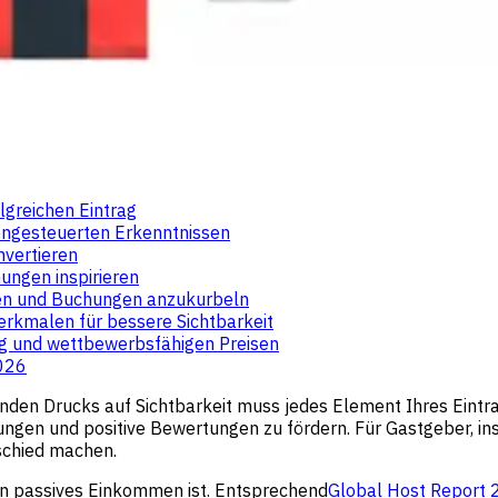
lgreichen Eintrag
tengesteuerten Erkenntnissen
nvertieren
ungen inspirieren
ren und Buchungen anzukurbeln
rkmalen für bessere Sichtbarkeit
ng und wettbewerbsfähigen Preisen
2026
 Drucks auf Sichtbarkeit muss jedes Element Ihres Eintrags
gen und positive Bewertungen zu fördern. Für Gastgeber, ins
schied machen.
kein passives Einkommen ist. Entsprechend
Global Host Report