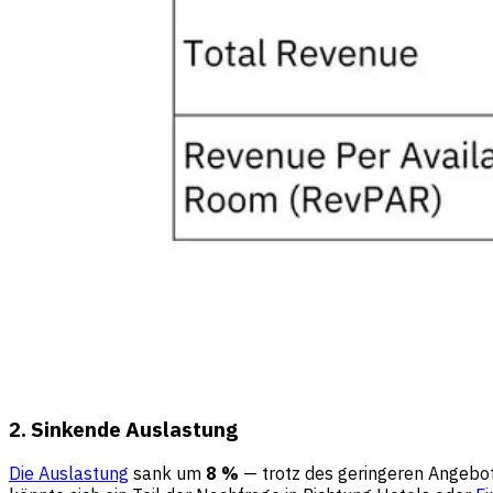
2. Sinkende Auslastung
Die Auslastung
sank um
8 %
— trotz des geringeren Angebot