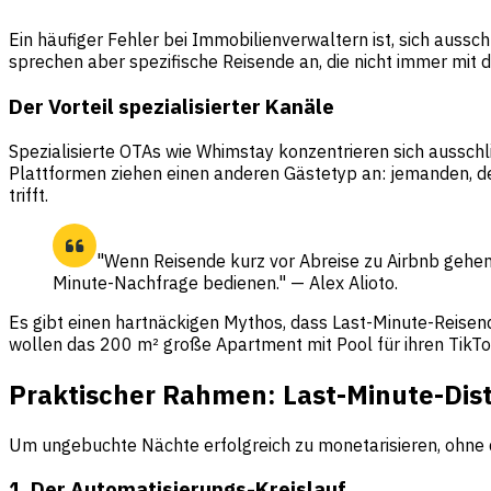
Ein häufiger Fehler bei Immobilienverwaltern ist, sich aussch
sprechen aber spezifische Reisende an, die nicht immer mit
Der Vorteil spezialisierter Kanäle
Spezialisierte OTAs wie Whimstay konzentrieren sich ausschl
Plattformen ziehen einen anderen Gästetyp an: jemanden, der
trifft.
"Wenn Reisende kurz vor Abreise zu Airbnb gehen,
Minute-Nachfrage bedienen." — Alex Alioto.
Es gibt einen hartnäckigen Mythos, dass Last-Minute-Reisen
wollen das 200 m² große Apartment mit Pool für ihren TikTok-
Praktischer Rahmen: Last-Minute-Distr
Um ungebuchte Nächte erfolgreich zu monetarisieren, ohne d
1. Der Automatisierungs-Kreislauf