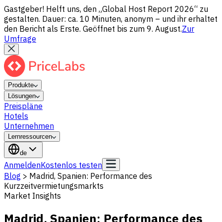
Gastgeber! Helft uns, den „Global Host Report 2026“ zu
gestalten. Dauer: ca. 10 Minuten, anonym – und ihr erhaltet
den Bericht als Erste. Geöffnet bis zum 9. August.
Zur
Umfrage
Produkte
Lösungen
Preispläne
Hotels
Unternehmen
Lernressourcen
de
Anmelden
Kostenlos testen
Blog
>
Madrid, Spanien: Performance des
Kurzzeitvermietungsmarkts
Market Insights
Madrid, Spanien: Performance des