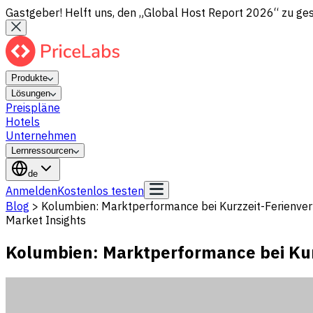
Gastgeber! Helft uns, den „Global Host Report 2026“ zu gesta
Produkte
Lösungen
Preispläne
Hotels
Unternehmen
Lernressourcen
de
Anmelden
Kostenlos testen
Blog
>
Kolumbien: Marktperformance bei Kurzzeit-Ferienve
Market Insights
Kolumbien: Marktperformance bei Ku