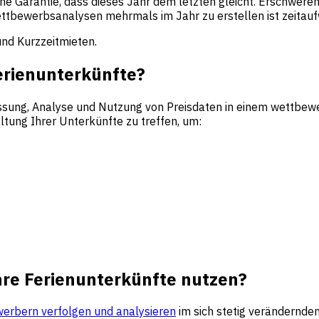
ne Garantie, dass dieses Jahr dem letzten gleicht. Erschwere
bewerbsanalysen mehrmals im Jahr zu erstellen ist zeitaufw
nd Kurzzeitmieten.
Ferienunterkünfte?
ssung, Analyse und Nutzung von Preisdaten in einem wettbewer
tung Ihrer Unterkünfte zu treffen, um:
hre Ferienunterkünfte nutzen?
werbern verfolgen und analysieren
im sich stetig verändernden