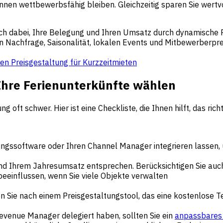
nnen wettbewerbsfähig bleiben. Gleichzeitig sparen Sie wertv
ch dabei, Ihre Belegung und Ihren Umsatz durch dynamische P
n Nachfrage, Saisonalität, lokalen Events und Mitbewerberpr
hen Preisgestaltung für Kurzzeitmieten
 Ihre Ferienunterkünfte wählen
ng oft schwer. Hier ist eine Checkliste, die Ihnen hilft, das r
tungssoftware oder Ihren Channel Manager integrieren lassen
nd Ihrem Jahresumsatz entsprechen. Berücksichtigen Sie auc
eeinflussen, wenn Sie viele Objekte verwalten
hen Sie nach einem Preisgestaltungstool, das eine kostenlose T
evenue Manager delegiert haben, sollten Sie ein
anpassbares 