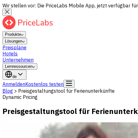
Wir stellen vor: Die PriceLabs Mobile App, jetzt verfügbar für
Produkte
Lösungen
Preispläne
Hotels
Unternehmen
Lernressourcen
de
Anmelden
Kostenlos testen
Blog
>
Preisgestaltungstool für Ferienunterkünfte
Dynamic Pricing
Preisgestaltungstool für Ferienunter