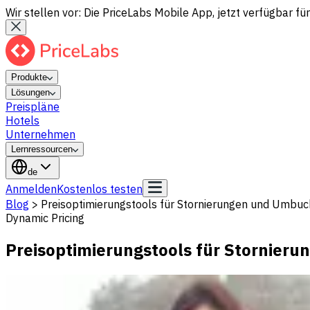
Wir stellen vor: Die PriceLabs Mobile App, jetzt verfügbar für
Produkte
Lösungen
Preispläne
Hotels
Unternehmen
Lernressourcen
de
Anmelden
Kostenlos testen
Blog
>
Preisoptimierungstools für Stornierungen und Umbuc
Dynamic Pricing
Preisoptimierungstools für Stornier