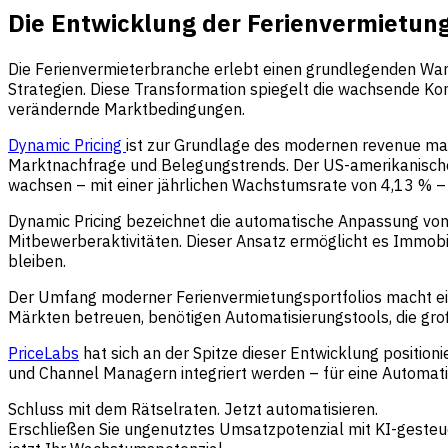
Die Entwicklung der Ferienvermietung
Die Ferienvermieterbranche erlebt einen grundlegenden Wand
Strategien. Diese Transformation spiegelt die wachsende Kom
verändernde Marktbedingungen.
Dynamic Pricing
ist zur Grundlage des modernen revenue m
Marktnachfrage und Belegungstrends. Der US-amerikanische
wachsen – mit einer jährlichen Wachstumsrate von 4,13 % – 
Dynamic Pricing bezeichnet die automatische Anpassung von
Mitbewerberaktivitäten. Dieser Ansatz ermöglicht es Immob
bleiben.
Der Umfang moderner Ferienvermietungsportfolios macht ein
Märkten betreuen, benötigen Automatisierungstools, die gr
PriceLabs
hat sich an der Spitze dieser Entwicklung positi
und Channel Managern integriert werden – für eine Automati
Schluss mit dem Rätselraten. Jetzt automatisieren.
Erschließen Sie ungenutztes Umsatzpotenzial mit KI-gesteuer