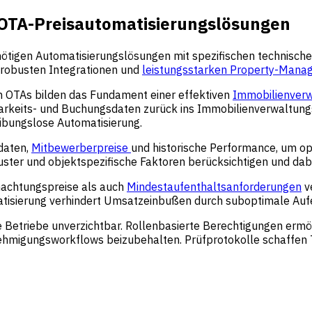
i-OTA-Preisautomatisierungslösungen
igen Automatisierungslösungen mit spezifischen technischen 
 robusten Integrationen und
leistungsstarken Property-Mana
en OTAs bilden das Fundament einer effektiven
Immobilienverw
arkeits- und Buchungsdaten zurück ins Immobilienverwaltungss
eibungslose Automatisierung.
daten,
Mitbewerberpreise
und historische Performance, um op
er und objektspezifische Faktoren berücksichtigen und dabei 
nachtungspreise als auch
Mindestaufenthaltsanforderungen
v
tisierung verhindert Umsatzeinbußen durch suboptimale Au
e Betriebe unverzichtbar. Rollenbasierte Berechtigungen erm
hmigungsworkflows beizubehalten. Prüfprotokolle schaffen 