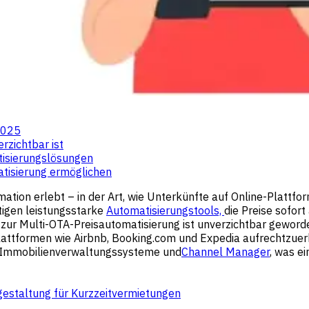
2025
rzichtbar ist
tisierungslösungen
atisierung ermöglichen
tion erlebt – in der Art, wie Unterkünfte auf Online-Plattfo
tigen leistungsstarke
Automatisierungstools,
die Preise sofor
 zur Multi-OTA-Preisautomatisierung ist unverzichtbar gewor
lattformen wie Airbnb, Booking.com und Expedia aufrechtzuer
n Immobilienverwaltungssysteme und
Channel Manager
, was e
gestaltung für Kurzzeitvermietungen