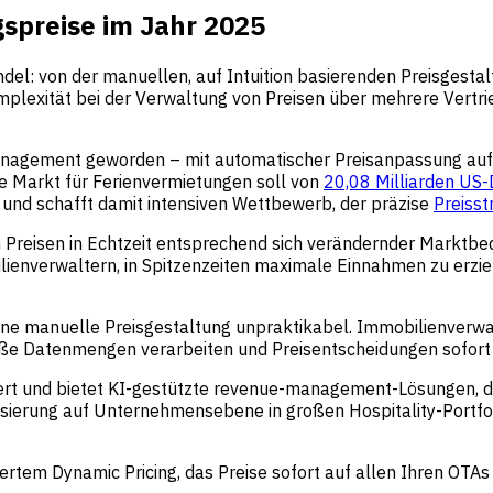
spreise im Jahr 2025
el: von der manuellen, auf Intuition basierenden Preisgesta
plexität bei der Verwaltung von Preisen über mehrere Vertrieb
anagement geworden – mit automatischer Preisanpassung auf
 Markt für Ferienvermietungen soll von
20,08 Milliarden US
und schafft damit intensiven Wettbewerb, der präzise
Preisst
 Preisen in Echtzeit entsprechend sich verändernder Marktbe
ilienverwaltern, in Spitzenzeiten maximale Einnahmen zu erz
e manuelle Preisgestaltung unpraktikabel. Immobilienverwal
oße Datenmengen verarbeiten und Preisentscheidungen sofort
oniert und bietet KI-gestützte revenue-management-Lösungen,
sierung auf Unternehmensebene in großen Hospitality-Portfol
tem Dynamic Pricing, das Preise sofort auf allen Ihren OTAs 