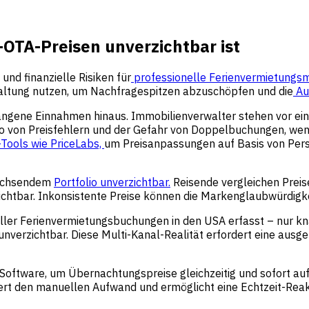
OTA-Preisen unverzichtbar ist
nd finanzielle Risiken für
professionelle Ferienvermietungs
taltung nutzen, um Nachfragespitzen abzuschöpfen und die
Au
gangene Einnahmen hinaus. Immobilienverwalter stehen vor e
 von Preisfehlern und der Gefahr von Doppelbuchungen, wenn d
-Tools wie PriceLabs,
um Preisanpassungen auf Basis von Pers
 wachsendem
Portfolio unverzichtbar.
Reisende vergleichen Preis
ichtbar. Inkonsistente Preise können die Markenglaubwürdigke
ler Ferienvermietungsbuchungen in den USA erfasst – nur kna
nverzichtbar. Diese Multi-Kanal-Realität erfordert eine ausge
Software, um Übernachtungspreise gleichzeitig und sofort au
ziert den manuellen Aufwand und ermöglicht eine Echtzeit-Re