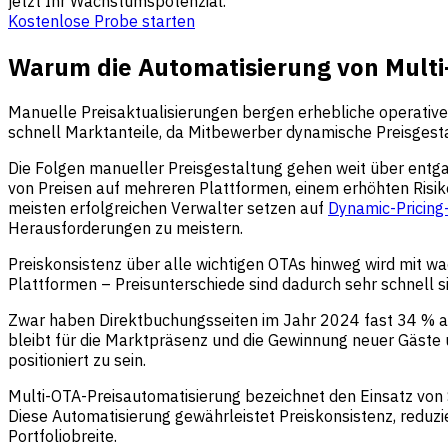
jetzt Ihr Wachstumspotenzial.
Kostenlose Probe starten
Warum die Automatisierung von Multi-
Manuelle Preisaktualisierungen bergen erhebliche operative u
schnell Marktanteile, da Mitbewerber dynamische Preisges
Die Folgen manueller Preisgestaltung gehen weit über ent
von Preisen auf mehreren Plattformen, einem erhöhten Risiko
meisten erfolgreichen Verwalter setzen auf
Dynamic-Pricing
Herausforderungen zu meistern.
Preiskonsistenz über alle wichtigen OTAs hinweg wird mit
Plattformen – Preisunterschiede sind dadurch sehr schnell s
Zwar haben Direktbuchungsseiten im Jahr 2024 fast 34 % al
bleibt für die Marktpräsenz und die Gewinnung neuer Gäste u
positioniert zu sein.
Multi-OTA-Preisautomatisierung bezeichnet den Einsatz von 
Diese Automatisierung gewährleistet Preiskonsistenz, redu
Portfoliobreite.