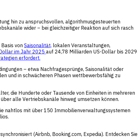
ltung hin zu anspruchsvollen, algorithmusgesteuerten
skanäle wider – bei gleichzeitiger Reaktion auf sich rasch
 Basis von
Saisonalität,
lokalen Veranstaltungen,
-Dollar im Jahr 2025
auf 24,78 Milliarden US-Dollar bis 2029
rategien erfordert.
dingungen – etwa Nachfragesprünge, Saisonalität oder
ielen und in schwächeren Phasen wettbewerbsfähig zu
ter, die Hunderte oder Tausende von Einheiten in mehreren
 über alle Vertriebskanäle hinweg umsetzen können.
 die nahtlos mit über 150 Immobilienverwaltungssystemen
ios.
synchronisiert (Airbnb, Booking.com, Expedia). Entdecken Sie