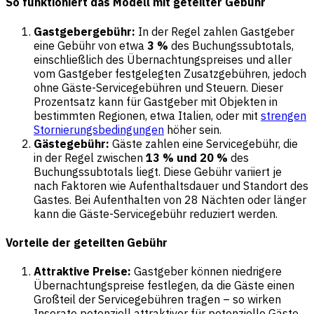
So funktioniert das Modell mit geteilter Gebühr
Gastgebergebühr:
In der Regel zahlen Gastgeber
eine Gebühr von etwa
3 %
des Buchungssubtotals,
einschließlich des Übernachtungspreises und aller
vom Gastgeber festgelegten Zusatzgebühren, jedoch
ohne Gäste-Servicegebühren und Steuern. Dieser
Prozentsatz kann für Gastgeber mit Objekten in
bestimmten Regionen, etwa Italien, oder mit
strengen
Stornierungsbedingungen
höher sein.
Gästegebühr:
Gäste zahlen eine Servicegebühr, die
in der Regel zwischen
13 % und 20 %
des
Buchungssubtotals liegt. Diese Gebühr variiert je
nach Faktoren wie Aufenthaltsdauer und Standort des
Gastes. Bei Aufenthalten von 28 Nächten oder länger
kann die Gäste-Servicegebühr reduziert werden.
Vorteile der geteilten Gebühr
Attraktive Preise:
Gastgeber können niedrigere
Übernachtungspreise festlegen, da die Gäste einen
Großteil der Servicegebühren tragen – so wirken
Inserate potenziell attraktiver für potenzielle Gäste.