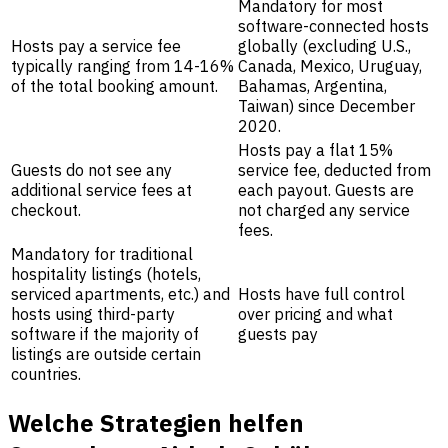
Mandatory for most
software-connected hosts
Hosts pay a service fee
globally (excluding U.S.,
typically ranging from 14-16%
Canada, Mexico, Uruguay,
of the total booking amount.
Bahamas, Argentina,
Taiwan) since December
2020.
Hosts pay a flat 15%
Guests do not see any
service fee, deducted from
additional service fees at
each payout. Guests are
checkout.
not charged any service
fees.
Mandatory for traditional
hospitality listings (hotels,
serviced apartments, etc.) and
Hosts have full control
hosts using third-party
over pricing and what
software if the majority of
guests pay
listings are outside certain
countries.
Welche Strategien helfen