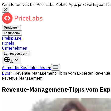
Wir stellen vor: Die PriceLabs Mobile App, jetzt verfügbar für
Produkte
Lösungen
Preispläne
Hotels
Unternehmen
Lernressourcen
de
Anmelden
Kostenlos testen
Blog
>
Revenue-Management-Tipps vom Experten Revenue M
Revenue Management
Revenue-Management-Tipps vom Exper