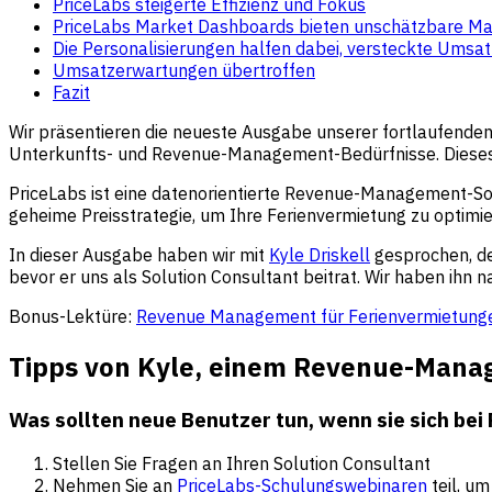
PriceLabs steigerte Effizienz und Fokus
PriceLabs Market Dashboards bieten unschätzbare Ma
Die Personalisierungen halfen dabei, versteckte Umsat
Umsatzerwartungen übertroffen
Fazit
Wir präsentieren die neueste Ausgabe unserer fortlaufenden 
Unterkunfts- und Revenue-Management-Bedürfnisse. Dieses 
PriceLabs ist eine datenorientierte Revenue-Management-Softw
geheime Preisstrategie, um Ihre Ferienvermietung zu optimie
In dieser Ausgabe haben wir mit
Kyle Driskell
gesprochen, de
bevor er uns als Solution Consultant beitrat. Wir haben ih
Bonus-Lektüre:
Revenue Management für Ferienvermietungen
Tipps von Kyle, einem Revenue-Man
Was sollten neue Benutzer tun, wenn sie sich be
Stellen Sie Fragen an Ihren Solution Consultant
Nehmen Sie an
PriceLabs-Schulungswebinaren
teil, u